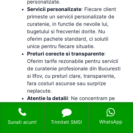
personalizate.
Servicii personalizate
: Fiecare client
primeste un servicii personalizate de
curatenie, in functie de nevoile lui,
bugetului si frecventei dorite. Nu
oferim pachete standard, ci solutii
unice pentru fiecare situatie.
Preturi corecte si transparente
:
Oferim tarife rezonabile pentru servicii
de curatenie profesionale din Bucuresti
si Ilfov, cu preturi clare, transparente,
fara costuri ascunse sau surprize
neplacute.
Atentie la detalii
: Ne concentram pe
calitatea serviciilor de curatenie si pe
satisfactia clientilor nostri.
Raspunsuri rapide
: Echipa noastra de
WhatsApp
Sunati acum!
Trimiteti SMS!
curatenie poate interveni rapid si