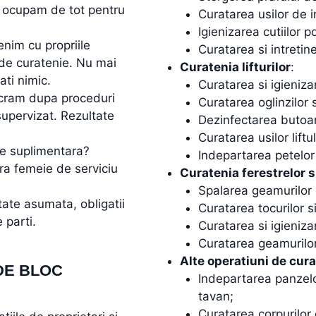
ne ocupam de tot pentru
Curatarea usilor de in
Igienizarea cutiilor p
enim cu propriile
Curatarea si intretin
de curatenie. Nu mai
Curatenia lifturilor
:
ati nimic.
Curatarea si igienizar
ucram dupa proceduri
Curatarea oglinzilor s
supervizat. Rezultate
Dezinfectarea butoan
Curatarea usilor liftul
ie suplimentara?
Indepartarea petelor s
ra femeie de serviciu
Curatenia ferestrelor s
Spalarea geamurilor 
tate asumata, obligatii
Curatarea tocurilor si
 parti.
Curatarea si igienizar
Curatarea geamurilor 
Alte operatiuni de cur
DE BLOC
Indepartarea panzelor
tavan;
Curatarea corpurilor 