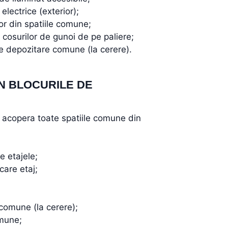
electrice (exterior);
or din spatiile comune;
a cosurilor de gunoi de pe paliere;
de depozitare comune (la cerere).
IN BLOCURILE DE
e acopera toate spatiile comune din
e etajele;
ecare etaj;
 comune (la cerere);
omune;