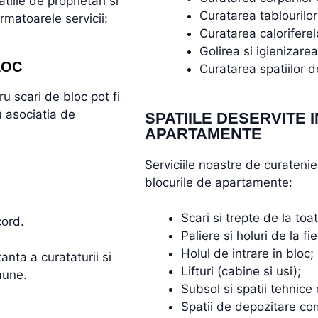
iile de proprietari si
Curatarea tablourilor 
rmatoarele servicii:
Curatarea caloriferel
Golirea si igienizare
LOC
Curatarea spatiilor 
u scari de bloc pot fi
u asociatia de
SPATIILE DESERVITE 
APARTAMENTE
Serviciile noastre de curateni
blocurile de apartamente:
Scari si trepte de la toat
cord.
Paliere si holuri de la fi
Holul de intrare in bloc;
nta a curataturii si
Lifturi (cabine si usi);
mune.
Subsol si spatii tehnice
Spatii de depozitare c