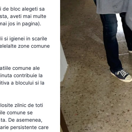
i de bloc alegeti sa
sta, aveti mai multe
ai jos in pagina).
si igienei in scarile
e celelalte zone comune
atiile comune ale
tinuta contribuie la
tiva a blocului si la
losite zilnic de toti
tiile comune se
lata. De asemenea,
rie persistente care