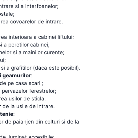
trare si a interfoanelor;
ostale;
erea covoarelor de intrare.
ea interioara a cabinei liftului;
i a peretilor cabinei;
elor si a mainilor curente;
ui;
i a grafitilor (daca este posibil).
i geamurilor
:
de pe casa scarii;
 pervazelor ferestrelor;
ea usilor de sticla;
de la usile de intrare.
atenie
:
 de paianjen din colturi si de la
de iluminat accesibile;