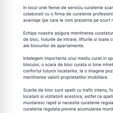
In locul unei femei de serviciu curatenie scar
colaborati cu o firma de curatenie profesioni
avantaje (pe care le vom prezenta pe scurt m
Echipa noastra asigura mentinerea curataturii 
de bloc, holurile de intrare, lifturile si toat
ale blocurilor de apartamente.
Intelegem importanta unui mediu curat in sp
blocului, o scara de bloc curata si bine intre
confortul tuturor locatarilor, la o imagine pozi
mentinerea valorii proprietatilor imobiliare.
Scarile de bloc sunt spatii cu trafic intens, fo
locatarii si vizitatorii acestora, astfel ca spa
murdaresc rapid si necesita curatenie regu
curatenia regulata previne acumularea murda