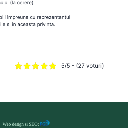
lui (la cerere).
abili impreuna cu reprezentantul
le si in aceasta privinta.
5/5 - (27 voturi)
l. | Web design si SEO: