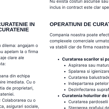
Nu exista costuri ascunse sau 
inclus in contract este clar spe
CURATENIE IN
OPERATIUNI DE CURA
 CURATENIE
Compania noastra poate efectua
complexele comerciale urmatoar
cu dilema: angajam o
va stabili clar de firma noastra
au apelam la o firma
aje clare ale
Curatarea scarilor si pa
ata:
Aspirarea sau maturar
Spalarea si igienizare
oana din echipa
Curatarea balustradel
ire imediata. Cu o
Indepartarea petelor
ia de proprietari,
Dezinfectarea supraf
ateniei.
Curatenia holurilor de 
: Colaborarea cu o
Curatarea pardoselii 
a, asigurari sociale,
Stergerea prafului de