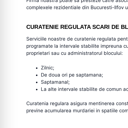
Firma noastra poate sa presteze catre asociat
complexele rezidentiale din Bucuresti-Ilfov u
CURATENIE REGULATA SCARI DE B
Serviciile noastre de curatenie regulata pentr
programate la intervale stabilite impreuna c
proprietari sau cu administratorul blocului:
Zilnic;
De doua ori pe saptamana;
Saptamanal;
La alte intervale stabilite de comun a
Curatenia regulara asigura mentinerea consta
previne acumularea murdariei in spatiile co