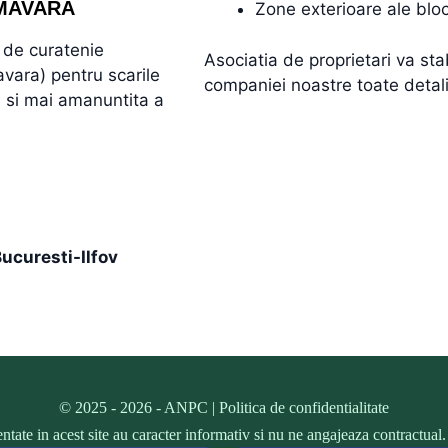
IMAVARA
Zone exterioare ale blocu
i de curatenie
Asociatia de proprietari va st
vara) pentru scarile
companiei noastre toate detalii
a si mai amanuntita a
Bucuresti-Ilfov
© 2025 - 2026 -
ANPC
|
Politica de confidentialitate
zentate in acest site au caracter informativ si nu ne angajeaza contractua