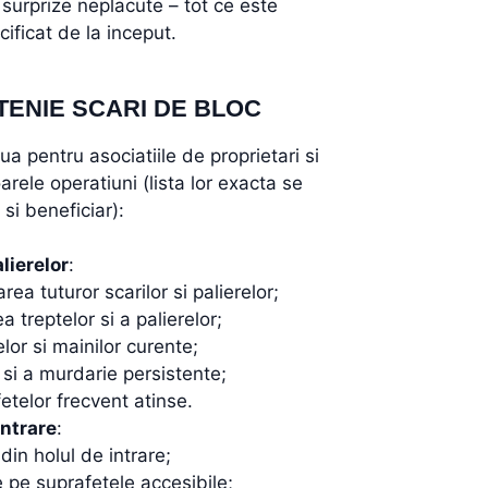
surprize neplacute – tot ce este
cificat de la inceput.
TENIE SCARI DE BLOC
 pentru asociatiile de proprietari si
ele operatiuni (lista lor exacta se
 si beneficiar):
lierelor
:
ea tuturor scarilor si palierelor;
a treptelor si a palierelor;
or si mainilor curente;
 si a murdarie persistente;
etelor frecvent atinse.
intrare
:
din holul de intrare;
 pe suprafetele accesibile;